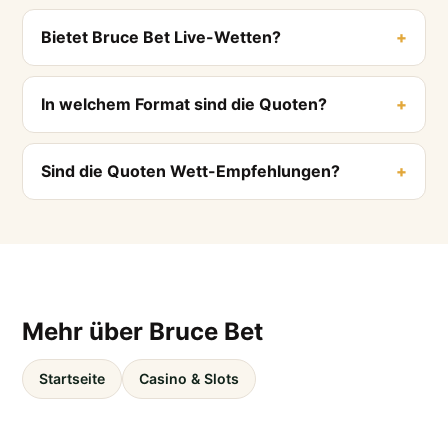
Bietet Bruce Bet Live-Wetten?
In welchem Format sind die Quoten?
Sind die Quoten Wett-Empfehlungen?
Mehr über Bruce Bet
Startseite
Casino & Slots