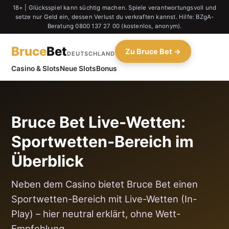
18+ | Glücksspiel kann süchtig machen. Spiele verantwortungsvoll und
setze nur Geld ein, dessen Verlust du verkraften kannst. Hilfe: BZgA-
Beratung 0800 137 27 00 (kostenlos, anonym).
Bruce
Bet
Zu Bruce Bet →
DEUTSCHLAND
Casino & Slots
Neue Slots
Bonus
Bruce Bet Live-Wetten:
Sportwetten-Bereich im
Überblick
Neben dem Casino bietet Bruce Bet einen
Sportwetten-Bereich mit Live-Wetten (In-
Play) – hier neutral erklärt, ohne Wett-
Empfehlung.