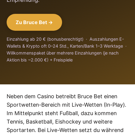
Zu Bruce Bet →
Einzahlung ab 20 € (bonusberechtigt) · Auszahlungen E-
Wallets & Krypto oft 0–24 Std., Karten/Bank 1–3 Werktage ·
Willkommenspaket über mehrere Einzahlungen (je nach
Aktion bis ~2.000 €) + Freispiele
Neben dem Casino betreibt Bruce Bet einen
Sportwetten-Bereich mit Live-Wetten (In-Play).
Im Mittelpunkt steht Fußball, dazu kommen
Tennis, Basketball, Eishockey und weitere
Sportarten. Bei Live-Wetten setzt du während