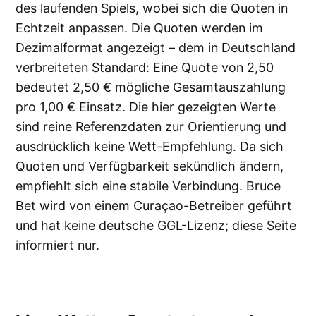
des laufenden Spiels, wobei sich die Quoten in
Echtzeit anpassen. Die Quoten werden im
Dezimalformat angezeigt – dem in Deutschland
verbreiteten Standard: Eine Quote von 2,50
bedeutet 2,50 € mögliche Gesamtauszahlung
pro 1,00 € Einsatz. Die hier gezeigten Werte
sind reine Referenzdaten zur Orientierung und
ausdrücklich keine Wett-Empfehlung. Da sich
Quoten und Verfügbarkeit sekündlich ändern,
empfiehlt sich eine stabile Verbindung. Bruce
Bet wird von einem Curaçao-Betreiber geführt
und hat keine deutsche GGL-Lizenz; diese Seite
informiert nur.